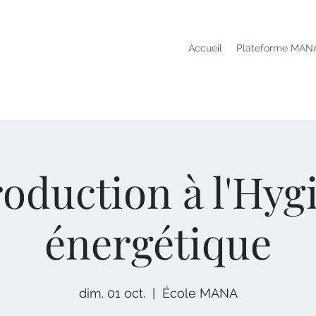
Accueil
Plateforme MAN
roduction à l'Hyg
énergétique
dim. 01 oct.
  |  
École MANA