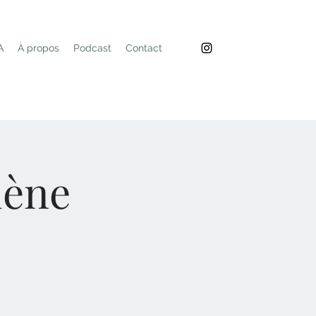
A
À propos
Podcast
Contact
iène