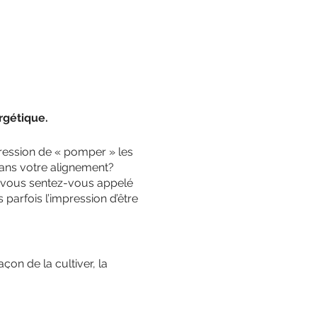
rgétique.
ression de « pomper » les
dans votre alignement?
 vous sentez-vous appelé
 parfois l’impression d’être
çon de la cultiver, la
anique afin de retrouver
ter la clarté dans votre vie