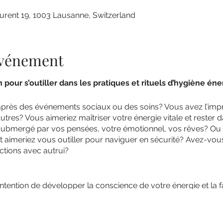
rent 19, 1003 Lausanne, Switzerland
'événement
our s’outiller dans les pratiques et rituels d’hygiène éne
après des événements sociaux ou des soins? Vous avez l’imp
utres? Vous aimeriez maîtriser votre énergie vitale et rester 
submergé par vos pensées, votre émotionnel, vos rêves? Ou
et aimeriez vous outiller pour naviguer en sécurité? Avez-vous
ctions avec autrui?
ntention de développer la conscience de votre énergie et la fa
es outils simples et efficaces pour vous nettoyer de façon org
s pourrez ainsi maintenir votre équilibre à tout instant et invi