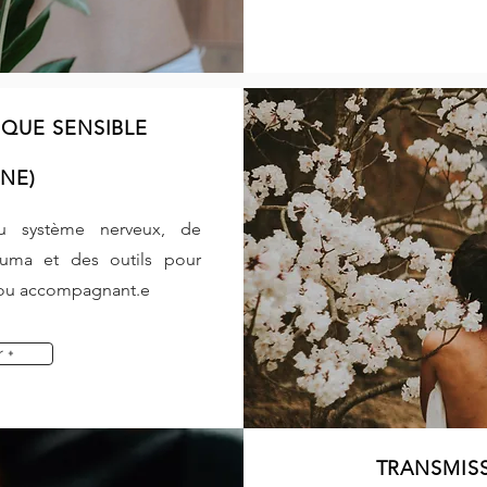
QUE SENSIBLE
GNE)
 du
système
nerveux, de
auma et des outils pour
 ou accompagnant.e
r +
TRANSMIS