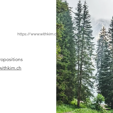
https://www.withkim.ch
ropositions
ithkim.ch