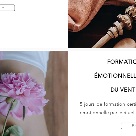
r +
FORMATIO
ÉMOTIONNELL
DU VENTR
5 jours de formation certi
émotionnelle par le ritue
En